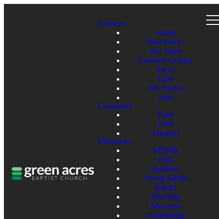
Connect
Home
New Here?
Our Team
Connect Groups
Serve
Give
My Portal
Jobs
Campuses
Tyler
Flint
Español
Ministries
MDWK
Kids
Students
Young Adults
Adults
Worship
Missions
Counseling