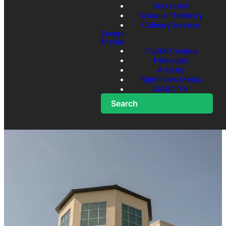
Recreation
School of Ministry
Culinary Services
Events
Media
Digital Campus
Messages
Articles
Right Now Media
GABC TV
Search